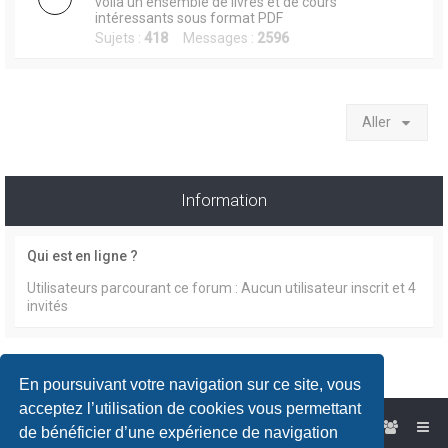
voilà un ensemble de livres et de cours
intéressants sous format PDF
Sujets :
418
Messages :
2596
Aller
Information
Qui est en ligne ?
Utilisateurs parcourant ce forum : Aucun utilisateur inscrit et 4
invités
En poursuivant votre navigation sur ce site, vous
acceptez l’utilisation de cookies vous permettant
Accueil du forum
de bénéficier d’une expérience de navigation