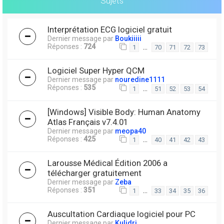
Sujets
Interprétation ECG logiciel gratuit
Dernier message par
Boukiiiii
Réponses :
724
…
1
70
71
72
73
Logiciel Super Hyper QCM
Dernier message par
nouredine1111
Réponses :
535
…
1
51
52
53
54
[Windows] Visible Body: Human Anatomy
Atlas Français v7.4.01
Dernier message par
meopa40
Réponses :
425
…
1
40
41
42
43
Larousse Médical Édition 2006 a
télécharger gratuitement
Dernier message par
Zeba
Réponses :
351
…
1
33
34
35
36
Auscultation Cardiaque logiciel pour PC
Dernier message par
Kulidri