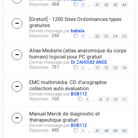
Réponses :
438
…
1
41
42
43
44
[Gratuit] - 1200 Sites Ordonnances types
gratuites
Dernier message par
babala
Réponses :
240
…
1
22
23
24
25
Atlas Medisite (atlas anatomique du corps
humain) logiciel pour PC gratuit
Dernier message par
Dr ZAHOULY ANGE
Réponses :
731
…
1
71
72
73
74
EMC multimédia: CD d'urographie
collection auto évaluation
Dernier message par
BOB112
Réponses :
105
…
1
8
9
10
11
Manuel Merck de diagnostic et
thérapeutique gratuit
Dernier message par
BOB112
Réponses :
493
…
1
47
48
49
50