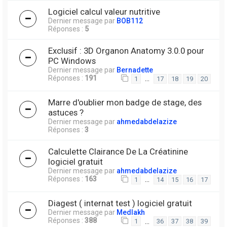
Logiciel calcul valeur nutritive
Dernier message par
BOB112
Réponses :
5
Exclusif : 3D Organon Anatomy 3.0.0 pour
PC Windows
Dernier message par
Bernadette
Réponses :
191
…
1
17
18
19
20
Marre d'oublier mon badge de stage, des
astuces ?
Dernier message par
ahmedabdelazize
Réponses :
3
Calculette Clairance De La Créatinine
logiciel gratuit
Dernier message par
ahmedabdelazize
Réponses :
163
…
1
14
15
16
17
Diagest ( internat test ) logiciel gratuit
Dernier message par
Medlakh
Réponses :
388
…
1
36
37
38
39