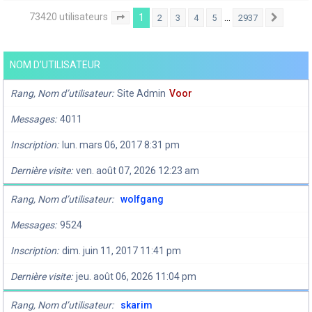
73420 utilisateurs
1
…
2
3
4
5
2937
Page
1
sur
2937
Suivan
NOM D’UTILISATEUR
Rang, Nom d’utilisateur
Site Admin
Voor
Messages
4011
Inscription
lun. mars 06, 2017 8:31 pm
Dernière visite
ven. août 07, 2026 12:23 am
Rang, Nom d’utilisateur
wolfgang
Messages
9524
Inscription
dim. juin 11, 2017 11:41 pm
Dernière visite
jeu. août 06, 2026 11:04 pm
Rang, Nom d’utilisateur
skarim