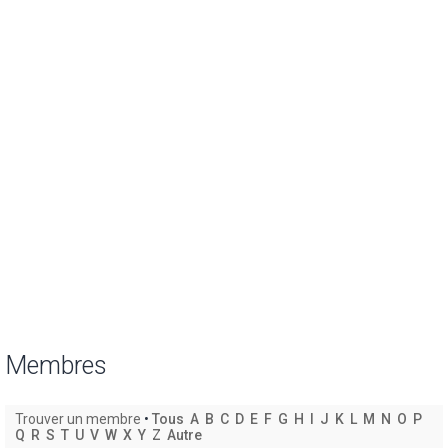
Membres
Trouver un membre
•
Tous
A
B
C
D
E
F
G
H
I
J
K
L
M
N
O
P
Q
R
S
T
U
V
W
X
Y
Z
Autre